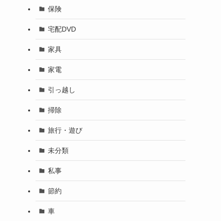
保険
宅配DVD
家具
家電
引っ越し
掃除
旅行・遊び
未分類
私事
節約
車