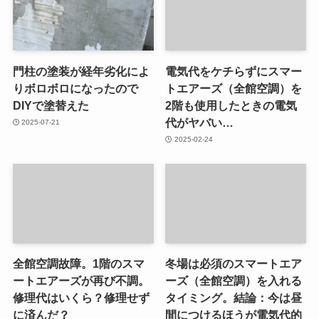
門柱の塗装が経年劣化によ
電気代をケチらずにスマー
りボロボロになったので
トエアーズ（全館空調）を
DIYで塗替えた
2階も使用したときの電気
代がヤバい…
2025-07-21
2025-02-24
全館空調故障。1階のスマ
冬場は必須のスマートエア
ートエアーズが再び不調。
ーズ（全館空調）を入れる
修理代はいくら？修理せず
タイミング。結論：今は昼
に済んだ？
間につけるほうが電気代的