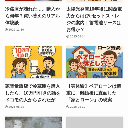
冷蔵庫が壊れた…。購入か
太陽光発電10年後に関西電
ら何年？買い替えのリアル
力からはぴeセットストレ
体験談
ジの案内｜蓄電池リースは
お得か？
2025-11-30
2025-09-14
家電量販店で冷蔵庫を購入
【実体験】ペアローンは慎
したら、10万円引きの話を
重に。離婚後に直面した
ドコモの人からされたが
「家とローン」の現実
2025-08-24
2025-08-10